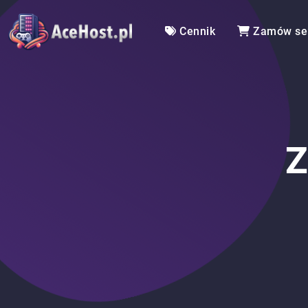
Cennik
Zamów se
Z